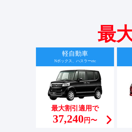
最大
軽自動車
Nボックス、ハスラーetc
最大割引適用で
37,240
円〜