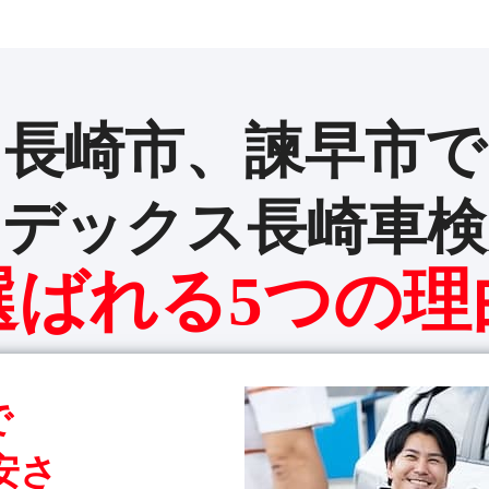
長崎市、諫早市で
イデックス長崎車検
選ばれる5つの理
で
安さ