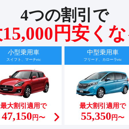
4つの割引で
15,000円安く
小型乗用車
中型乗用車
スイフト、マーチetc
フリード、カローラetc
最大割引適用で
最大割引適用で
47,150
55,350
円〜
円〜